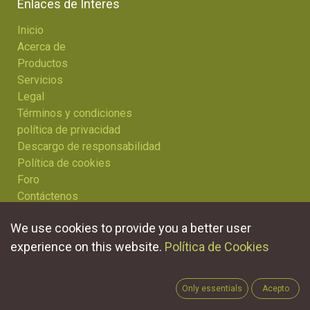
Enlaces de Ínteres
Inicio
Acerca de
Productos
Servicios
Legal
Términos y condiciones
política de privacidad
Descargo de responsabilidad
Política de cookies
Foro
Contáctenos
We use cookies to provide you a better user
Contacte con nosotros
experience on this website.
Política de Cookies
Contáctenos
info@mowhoenblow.com
Only essentials
Acepto
+1(574) 777-7642