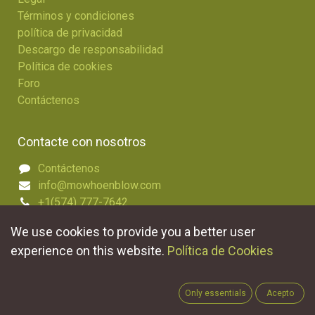
Términos y condiciones
política de privacidad
Descargo de responsabilidad
Política de cookies
Foro
Contáctenos
Contacte con nosotros
Contáctenos
info@mowhoenblow.com
+1(574) 777-7642
+1(844) MOWHOEBLOW
We use cookies to provide you a better user
experience on this website.
Política de Cookies
Only essentials
Acepto
Acerca de