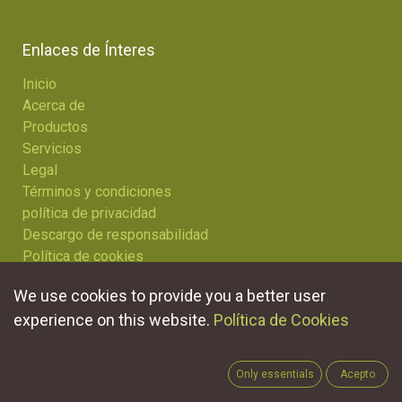
Enlaces de Ínteres
Inicio
Acerca de
Productos
Servicios
Legal
Términos y condiciones
política de privacidad
Descargo de responsabilidad
Política de cookies
Foro
We use cookies to provide you a better user
Contáctenos
experience on this website.
Política de Cookies
Contacte con nosotros
Only essentials
Acepto
Contáctenos